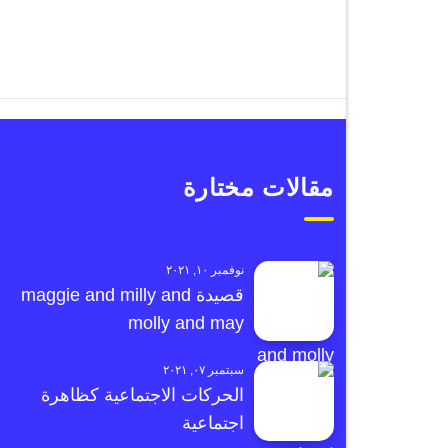
مقالات مختارة
نوفمبر ١٠, ٢٠٢١
قصيدة maggie and milly and
molly and may
سبتمبر ٠٧, ٢٠٢١
الحركات الاجتماعية كظاهرة
اجتماعية