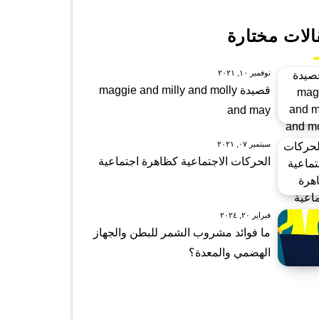
الات مختارة
نوفمبر ١٠, ٢٠٢١
قصيدة maggie and milly and molly
and may
سبتمبر ٠٧, ٢٠٢١
الحركات الاجتماعية كظاهرة اجتماعية
فبراير ٢٠, ٢٠٢٤
ما فوائد مشروب الشمر للبطن والجهاز
الهضمي والمعدة؟