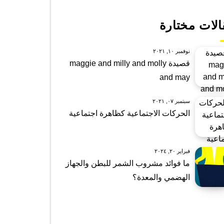
الات مختارة
نوفمبر ١٠, ٢٠٢١
قصيدة maggie and milly and molly
and may
سبتمبر ٠٧, ٢٠٢١
الحركات الاجتماعية كظاهرة اجتماعية
فبراير ٢٠, ٢٠٢٤
ما فوائد مشروب الشمر للبطن والجهاز
الهضمي والمعدة؟