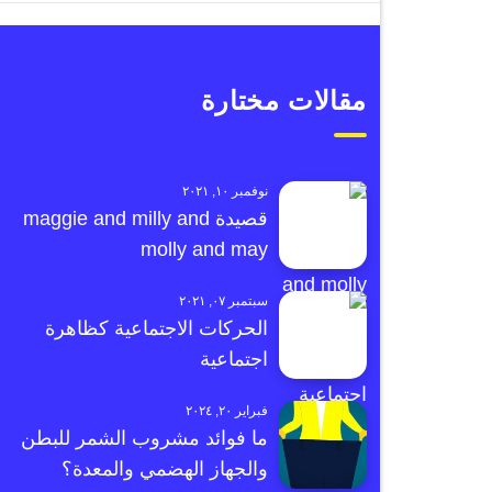
مقالات مختارة
نوفمبر ١٠, ٢٠٢١
قصيدة maggie and milly and
molly and may
سبتمبر ٠٧, ٢٠٢١
الحركات الاجتماعية كظاهرة
اجتماعية
فبراير ٢٠, ٢٠٢٤
ما فوائد مشروب الشمر للبطن
والجهاز الهضمي والمعدة؟