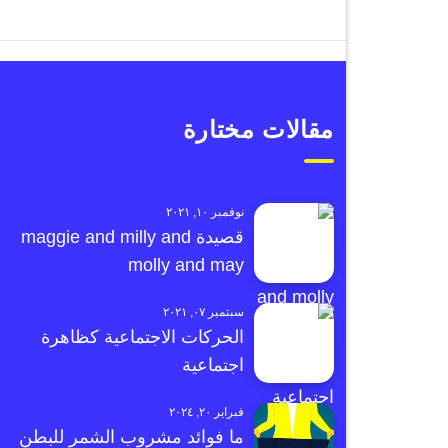
مقالات مختارة
نوفمبر ١٠, ٢٠٢١
قصيدة maggie and milly and
molly and may
سبتمبر ٠٧, ٢٠٢١
الحركات الاجتماعية كظاهرة
اجتماعية
فبراير ٢٠, ٢٠٢٤
ما فوائد مشروب الشمر للبطن