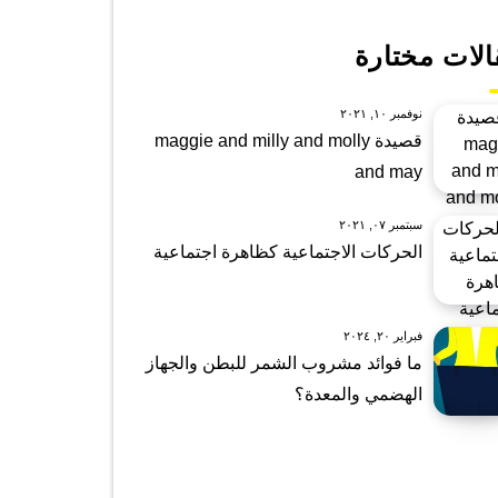
الات مختارة
نوفمبر ١٠, ٢٠٢١
قصيدة maggie and milly and molly
and may
سبتمبر ٠٧, ٢٠٢١
الحركات الاجتماعية كظاهرة اجتماعية
فبراير ٢٠, ٢٠٢٤
ما فوائد مشروب الشمر للبطن والجهاز
الهضمي والمعدة؟