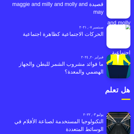
قصيدة maggie and milly and molly and
may
سبتمبر ٠٧, ٢٠٢١
الحركات الاجتماعية كظاهرة اجتماعية
فبراير ٢٠, ٢٠٢٤
ما فوائد مشروب الشمر للبطن والجهاز
الهضمي والمعدة؟
هل تعلم
يوليو ٠٣, ٢٠٢٢
التكنولوجيا المستخدمة لصناعة الأفلام في
الوسائط المتعددة