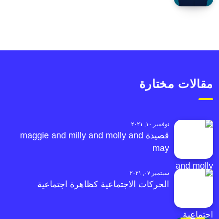
مقالات مختارة
نوفمبر ١٠, ٢٠٢١
قصيدة maggie and milly and molly and
may
سبتمبر ٠٧, ٢٠٢١
الحركات الاجتماعية كظاهرة اجتماعية