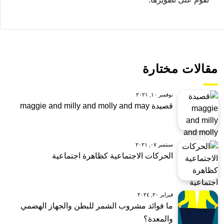
مقالات مختارة
نوفمبر ١٠, ٢٠٢١
قصيدة maggie and milly and molly and may
سبتمبر ٠٧, ٢٠٢١
الحركات الاجتماعية كظاهرة اجتماعية
فبراير ٢٠, ٢٠٢٤
ما فوائد مشروب الشمر للبطن والجهاز الهضمي
والمعدة؟