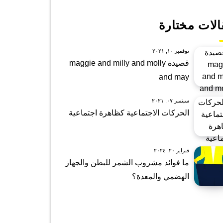
الات مختارة
نوفمبر ١٠, ٢٠٢١
قصيدة maggie and milly and molly
and may
سبتمبر ٠٧, ٢٠٢١
الحركات الاجتماعية كظاهرة اجتماعية
فبراير ٢٠, ٢٠٢٤
ما فوائد مشروب الشمر للبطن والجهاز
الهضمي والمعدة؟