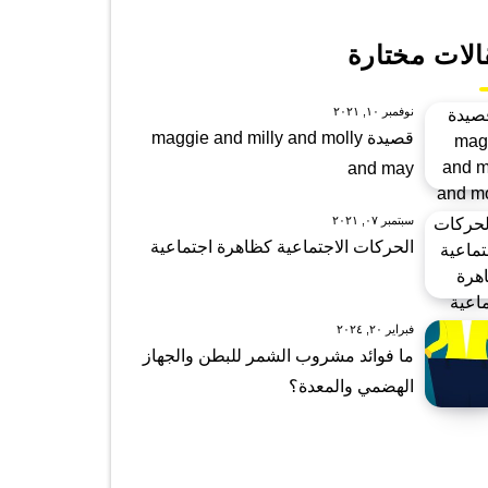
الات مختارة
نوفمبر ١٠, ٢٠٢١
قصيدة maggie and milly and molly
and may
سبتمبر ٠٧, ٢٠٢١
الحركات الاجتماعية كظاهرة اجتماعية
فبراير ٢٠, ٢٠٢٤
ما فوائد مشروب الشمر للبطن والجهاز
الهضمي والمعدة؟