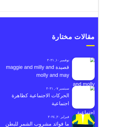
مقالات مختارة
نوفمبر ١٠, ٢٠٢١
قصيدة maggie and milly and
molly and may
سبتمبر ٠٧, ٢٠٢١
الحركات الاجتماعية كظاهرة
اجتماعية
فبراير ٢٠, ٢٠٢٤
ما فوائد مشروب الشمر للبطن