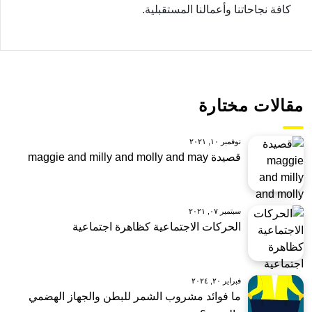
كافة نجاحاتنا وأعمالنا المستقبلية.
مقالات مختارة
نوفمبر ١٠, ٢٠٢١
قصيدة maggie and milly and molly and may
سبتمبر ٠٧, ٢٠٢١
الحركات الاجتماعية كظاهرة اجتماعية
فبراير ٢٠, ٢٠٢٤
ما فوائد مشروب الشمر للبطن والجهاز الهضمي