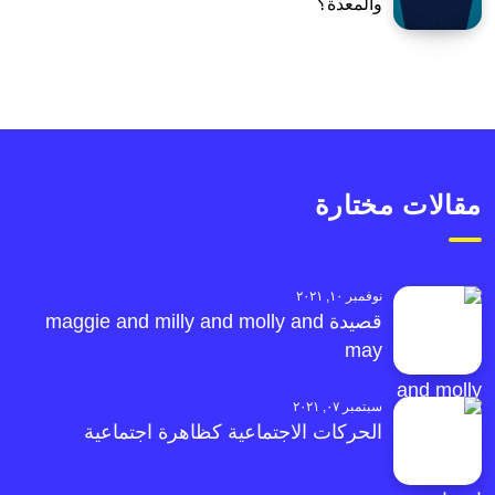
والمعدة؟
مقالات مختارة
نوفمبر ١٠, ٢٠٢١
قصيدة maggie and milly and molly and
may
سبتمبر ٠٧, ٢٠٢١
الحركات الاجتماعية كظاهرة اجتماعية