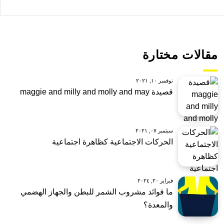
مقالات مختارة
نوفمبر ١٠, ٢٠٢١
قصيدة maggie and milly and molly and may
سبتمبر ٠٧, ٢٠٢١
الحركات الاجتماعية كظاهرة اجتماعية
فبراير ٢٠, ٢٠٢٤
ما فوائد مشروب الشمر للبطن والجهاز الهضمي
والمعدة؟