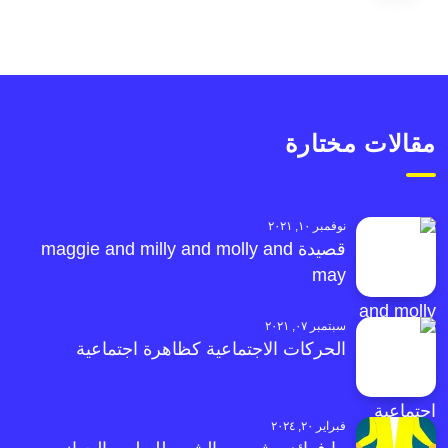
مقالات مختارة
نوفمبر ١٠, ٢٠٢١
قصيدة maggie and milly and molly and
may
سبتمبر ٠٧, ٢٠٢١
الحركات الاجتماعية كظاهرة اجتماعية
فبراير ٢٠, ٢٠٢٤