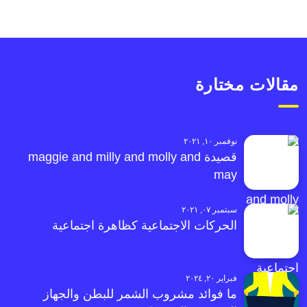
مقالات مختارة
نوفمبر ١٠, ٢٠٢١
قصيدة maggie and milly and molly and
may
سبتمبر ٠٧, ٢٠٢١
الحركات الاجتماعية كظاهرة اجتماعية
فبراير ٢٠, ٢٠٢٤
ما فوائد مشروب الشمر للبطن والجهاز