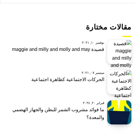
مقالات مختارة
نوفمبر ١٠, ٢٠٢١
قصيدة maggie and milly and molly and may
سبتمبر ٠٧, ٢٠٢١
الحركات الاجتماعية كظاهرة اجتماعية
فبراير ٢٠, ٢٠٢٤
ما فوائد مشروب الشمر للبطن والجهاز الهضمي
والمعدة؟