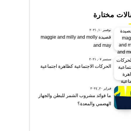
الات مختارة
نوفمبر ١٠, ٢٠٢١
قصيدة maggie and milly and molly
and may
سبتمبر ٠٧, ٢٠٢١
الحركات الاجتماعية كظاهرة اجتماعية
فبراير ٢٠, ٢٠٢٤
ما فوائد مشروب الشمر للبطن والجهاز
الهضمي والمعدة؟