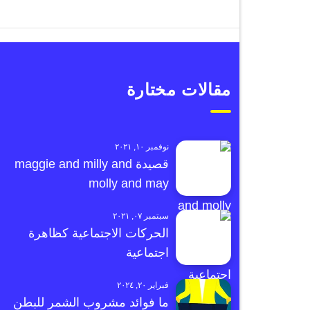
مقالات مختارة
نوفمبر ١٠, ٢٠٢١
قصيدة maggie and milly and
molly and may
سبتمبر ٠٧, ٢٠٢١
الحركات الاجتماعية كظاهرة
اجتماعية
فبراير ٢٠, ٢٠٢٤
ما فوائد مشروب الشمر للبطن