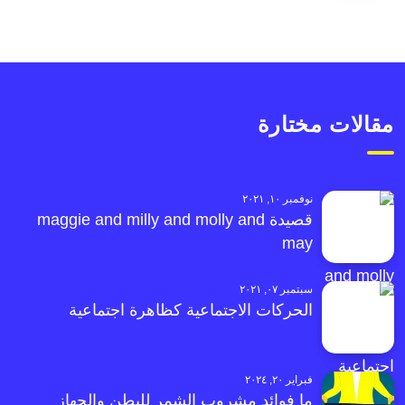
مقالات مختارة
نوفمبر ١٠, ٢٠٢١
قصيدة maggie and milly and molly and
may
سبتمبر ٠٧, ٢٠٢١
الحركات الاجتماعية كظاهرة اجتماعية
فبراير ٢٠, ٢٠٢٤
ما فوائد مشروب الشمر للبطن والجهاز