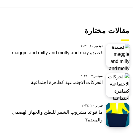
مقالات مختارة
نوفمبر ١٠, ٢٠٢١
قصيدة maggie and milly and molly and may
سبتمبر ٠٧, ٢٠٢١
الحركات الاجتماعية كظاهرة اجتماعية
فبراير ٢٠, ٢٠٢٤
ما فوائد مشروب الشمر للبطن والجهاز الهضمي
والمعدة؟