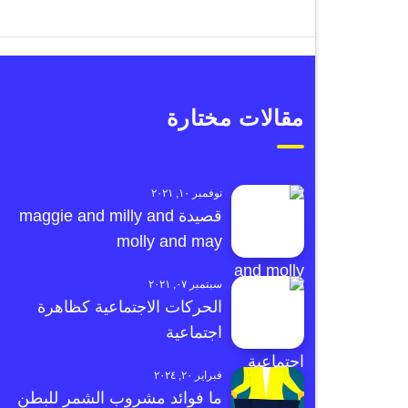
مقالات مختارة
نوفمبر ١٠, ٢٠٢١
قصيدة maggie and milly and
molly and may
سبتمبر ٠٧, ٢٠٢١
الحركات الاجتماعية كظاهرة
اجتماعية
فبراير ٢٠, ٢٠٢٤
ما فوائد مشروب الشمر للبطن