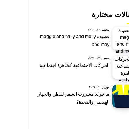
الات مختارة
نوفمبر ١٠, ٢٠٢١
قصيدة maggie and milly and molly
and may
سبتمبر ٠٧, ٢٠٢١
الحركات الاجتماعية كظاهرة اجتماعية
فبراير ٢٠, ٢٠٢٤
ما فوائد مشروب الشمر للبطن والجهاز
الهضمي والمعدة؟