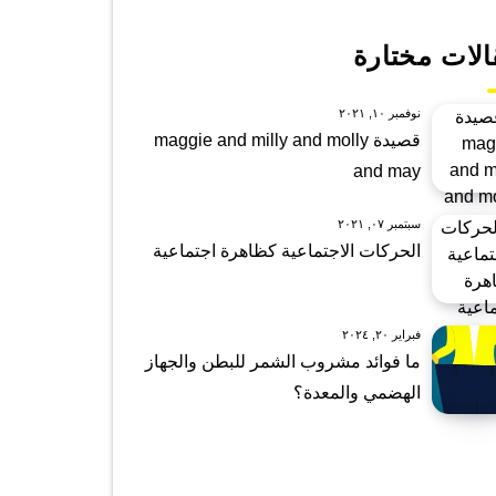
الات مختارة
نوفمبر ١٠, ٢٠٢١
قصيدة maggie and milly and molly
and may
سبتمبر ٠٧, ٢٠٢١
الحركات الاجتماعية كظاهرة اجتماعية
فبراير ٢٠, ٢٠٢٤
ما فوائد مشروب الشمر للبطن والجهاز
الهضمي والمعدة؟