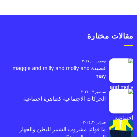
مقالات مختارة
نوفمبر ١٠, ٢٠٢١
قصيدة maggie and milly and molly and
may
سبتمبر ٠٧, ٢٠٢١
الحركات الاجتماعية كظاهرة اجتماعية
فبراير ٢٠, ٢٠٢٤
ما فوائد مشروب الشمر للبطن والجهاز