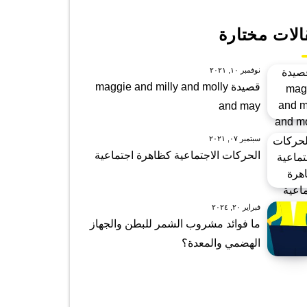
الات مختارة
نوفمبر ١٠, ٢٠٢١
قصيدة maggie and milly and molly
and may
سبتمبر ٠٧, ٢٠٢١
الحركات الاجتماعية كظاهرة اجتماعية
فبراير ٢٠, ٢٠٢٤
ما فوائد مشروب الشمر للبطن والجهاز
الهضمي والمعدة؟