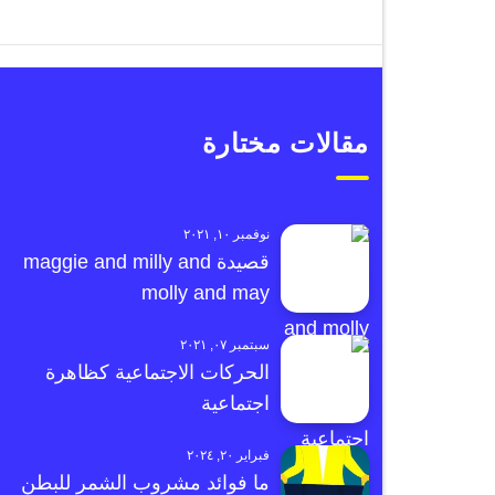
مقالات مختارة
نوفمبر ١٠, ٢٠٢١
قصيدة maggie and milly and
molly and may
سبتمبر ٠٧, ٢٠٢١
الحركات الاجتماعية كظاهرة
اجتماعية
فبراير ٢٠, ٢٠٢٤
ما فوائد مشروب الشمر للبطن