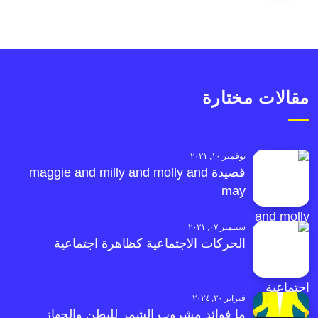
مقالات مختارة
نوفمبر ١٠, ٢٠٢١
قصيدة maggie and milly and molly and
may
سبتمبر ٠٧, ٢٠٢١
الحركات الاجتماعية كظاهرة اجتماعية
فبراير ٢٠, ٢٠٢٤
ما فوائد مشروب الشمر للبطن والجهاز