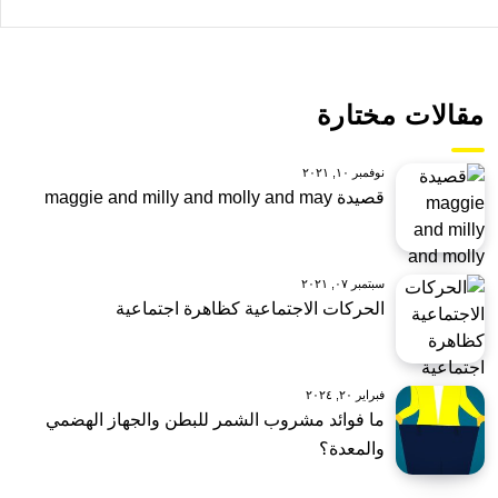
مقالات مختارة
نوفمبر ١٠, ٢٠٢١
قصيدة maggie and milly and molly and may
سبتمبر ٠٧, ٢٠٢١
الحركات الاجتماعية كظاهرة اجتماعية
فبراير ٢٠, ٢٠٢٤
ما فوائد مشروب الشمر للبطن والجهاز الهضمي
والمعدة؟