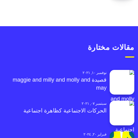
مقالات مختارة
نوفمبر ١٠, ٢٠٢١
قصيدة maggie and milly and molly and
may
سبتمبر ٠٧, ٢٠٢١
الحركات الاجتماعية كظاهرة اجتماعية
فبراير ٢٠, ٢٠٢٤