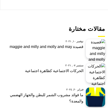
مقالات مختارة
نوفمبر ١٠, ٢٠٢١
قصيدة maggie and milly and molly and may
سبتمبر ٠٧, ٢٠٢١
الحركات الاجتماعية كظاهرة اجتماعية
فبراير ٢٠, ٢٠٢٤
ما فوائد مشروب الشمر للبطن والجهاز الهضمي
والمعدة؟