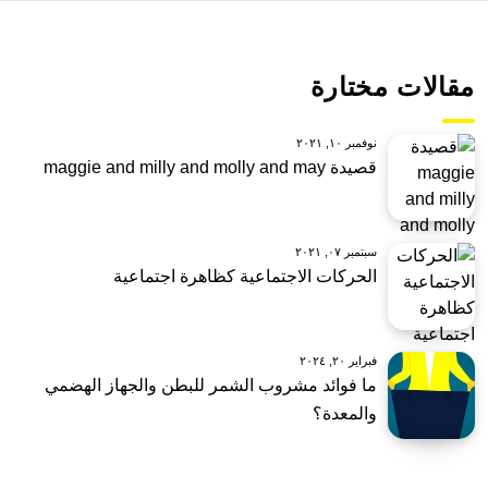
مقالات مختارة
نوفمبر ١٠, ٢٠٢١
قصيدة maggie and milly and molly and may
سبتمبر ٠٧, ٢٠٢١
الحركات الاجتماعية كظاهرة اجتماعية
فبراير ٢٠, ٢٠٢٤
ما فوائد مشروب الشمر للبطن والجهاز الهضمي
والمعدة؟