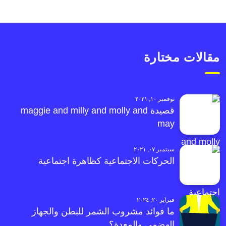
مقالات مختارة
نوفمبر ١٠, ٢٠٢١
قصيدة maggie and milly and molly and
may
سبتمبر ٠٧, ٢٠٢١
الحركات الاجتماعية كظاهرة اجتماعية
فبراير ٢٠, ٢٠٢٤
ما فوائد مشروب الشمر للبطن والجهاز
الهضمي والمعدة؟