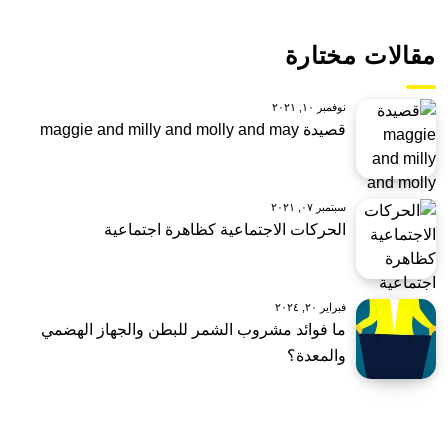
مقالات مختارة
نوفمبر ١٠, ٢٠٢١
قصيدة maggie and milly and molly and may
سبتمبر ٠٧, ٢٠٢١
الحركات الاجتماعية كظاهرة اجتماعية
فبراير ٢٠, ٢٠٢٤
ما فوائد مشروب الشمر للبطن والجهاز الهضمي
والمعدة؟