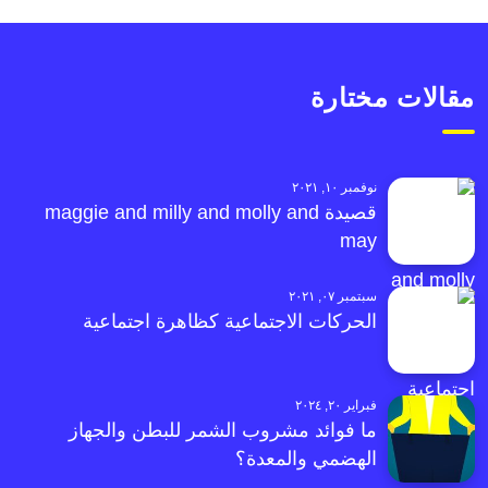
مقالات مختارة
نوفمبر ١٠, ٢٠٢١
قصيدة maggie and milly and molly and
may
سبتمبر ٠٧, ٢٠٢١
الحركات الاجتماعية كظاهرة اجتماعية
فبراير ٢٠, ٢٠٢٤
ما فوائد مشروب الشمر للبطن والجهاز
الهضمي والمعدة؟