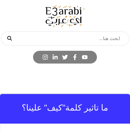
ما تاثير كلمة"كيف" علينا؟