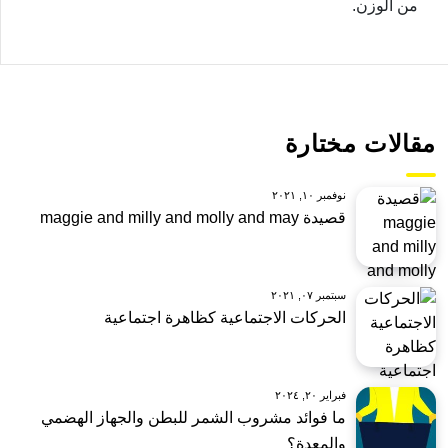
من الوزن.
مقالات مختارة
نوفمبر ١٠, ٢٠٢١
قصيدة maggie and milly and molly and may
سبتمبر ٠٧, ٢٠٢١
الحركات الاجتماعية كظاهرة اجتماعية
فبراير ٢٠, ٢٠٢٤
ما فوائد مشروب الشمر للبطن والجهاز الهضمي
والمعدة؟