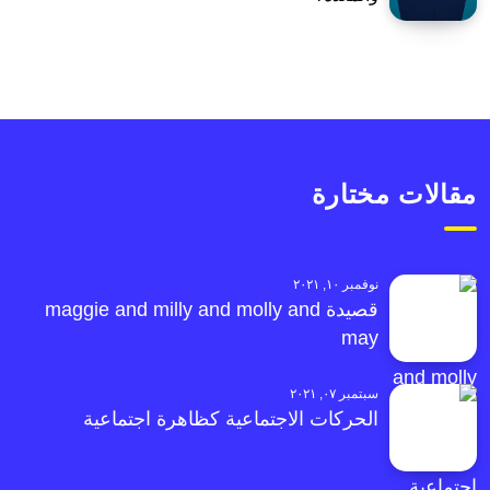
مقالات مختارة
نوفمبر ١٠, ٢٠٢١
قصيدة maggie and milly and molly and
may
سبتمبر ٠٧, ٢٠٢١
الحركات الاجتماعية كظاهرة اجتماعية