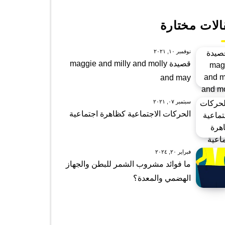
الات مختارة
نوفمبر ١٠, ٢٠٢١
قصيدة maggie and milly and molly
and may
سبتمبر ٠٧, ٢٠٢١
الحركات الاجتماعية كظاهرة اجتماعية
فبراير ٢٠, ٢٠٢٤
ما فوائد مشروب الشمر للبطن والجهاز
الهضمي والمعدة؟