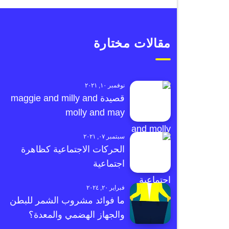
مقالات مختارة
نوفمبر ١٠, ٢٠٢١
قصيدة maggie and milly and
molly and may
سبتمبر ٠٧, ٢٠٢١
الحركات الاجتماعية كظاهرة
اجتماعية
فبراير ٢٠, ٢٠٢٤
ما فوائد مشروب الشمر للبطن
والجهاز الهضمي والمعدة؟