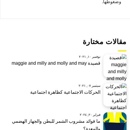
وضغوطها.
مقالات مختارة
نوفمبر ١٠, ٢٠٢١
قصيدة maggie and milly and molly and may
سبتمبر ٠٧, ٢٠٢١
الحركات الاجتماعية كظاهرة اجتماعية
فبراير ٢٠, ٢٠٢٤
ما فوائد مشروب الشمر للبطن والجهاز الهضمي
والمعدة؟