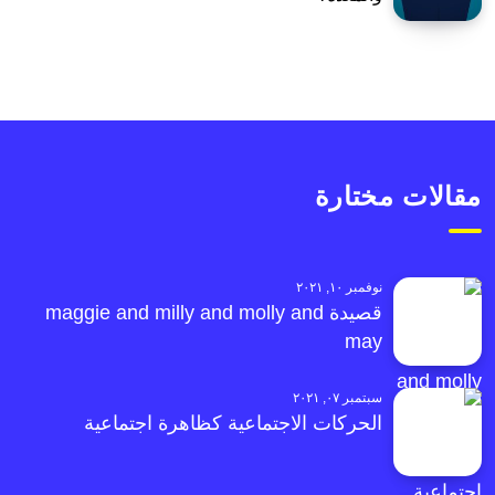
مقالات مختارة
نوفمبر ١٠, ٢٠٢١
قصيدة maggie and milly and molly and
may
سبتمبر ٠٧, ٢٠٢١
الحركات الاجتماعية كظاهرة اجتماعية