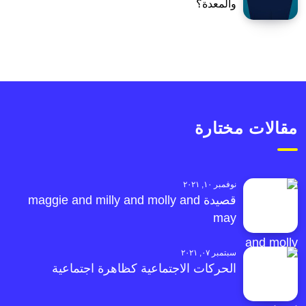
والمعدة؟
مقالات مختارة
نوفمبر ١٠, ٢٠٢١
قصيدة maggie and milly and molly and
may
سبتمبر ٠٧, ٢٠٢١
الحركات الاجتماعية كظاهرة اجتماعية