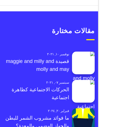
مقالات مختارة
نوفمبر ١٠, ٢٠٢١
قصيدة maggie and milly and
molly and may
سبتمبر ٠٧, ٢٠٢١
الحركات الاجتماعية كظاهرة
اجتماعية
فبراير ٢٠, ٢٠٢٤
ما فوائد مشروب الشمر للبطن
والجهاز الهضمي والمعدة؟