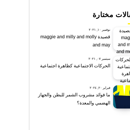
الات مختارة
نوفمبر ١٠, ٢٠٢١
قصيدة maggie and milly and molly
and may
سبتمبر ٠٧, ٢٠٢١
الحركات الاجتماعية كظاهرة اجتماعية
فبراير ٢٠, ٢٠٢٤
ما فوائد مشروب الشمر للبطن والجهاز
الهضمي والمعدة؟