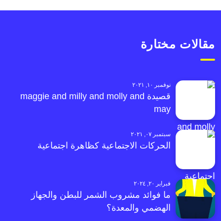
مقالات مختارة
نوفمبر ١٠, ٢٠٢١
قصيدة maggie and milly and molly and
may
سبتمبر ٠٧, ٢٠٢١
الحركات الاجتماعية كظاهرة اجتماعية
فبراير ٢٠, ٢٠٢٤
ما فوائد مشروب الشمر للبطن والجهاز
الهضمي والمعدة؟