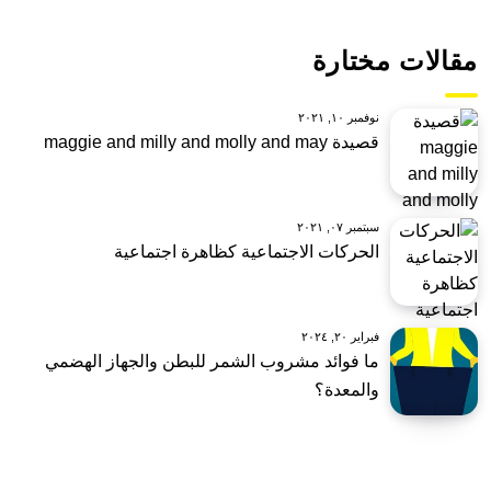
مقالات مختارة
نوفمبر ١٠, ٢٠٢١
قصيدة maggie and milly and molly and may
سبتمبر ٠٧, ٢٠٢١
الحركات الاجتماعية كظاهرة اجتماعية
فبراير ٢٠, ٢٠٢٤
ما فوائد مشروب الشمر للبطن والجهاز الهضمي
والمعدة؟