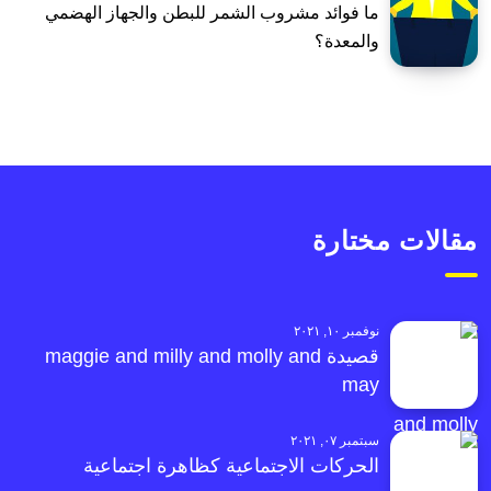
ما فوائد مشروب الشمر للبطن والجهاز الهضمي
والمعدة؟
مقالات مختارة
نوفمبر ١٠, ٢٠٢١
قصيدة maggie and milly and molly and
may
سبتمبر ٠٧, ٢٠٢١
الحركات الاجتماعية كظاهرة اجتماعية