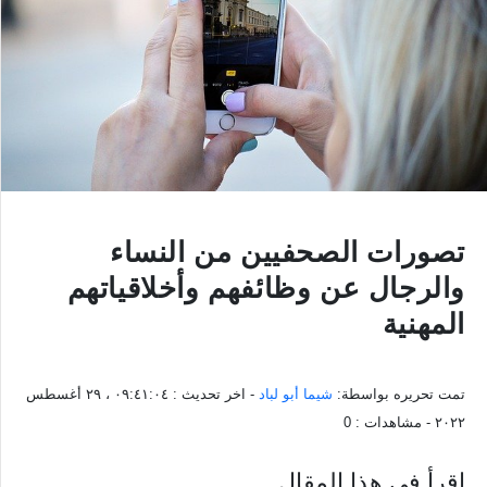
تصورات الصحفيين من النساء
والرجال عن وظائفهم وأخلاقياتهم
المهنية
تمت تحريره بواسطة:
شيما أبو لباد
- اخر تحديث :
٠٩:٤١:٠٤ ، ٢٩ أغسطس
٢٠٢٢
- مشاهدات :
0
اقرأ في هذا المقال