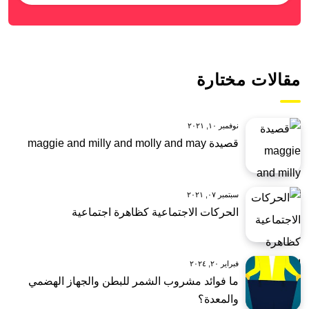
مقالات مختارة
نوفمبر ١٠, ٢٠٢١
قصيدة maggie and milly and molly and may
سبتمبر ٠٧, ٢٠٢١
الحركات الاجتماعية كظاهرة اجتماعية
فبراير ٢٠, ٢٠٢٤
ما فوائد مشروب الشمر للبطن والجهاز الهضمي
والمعدة؟