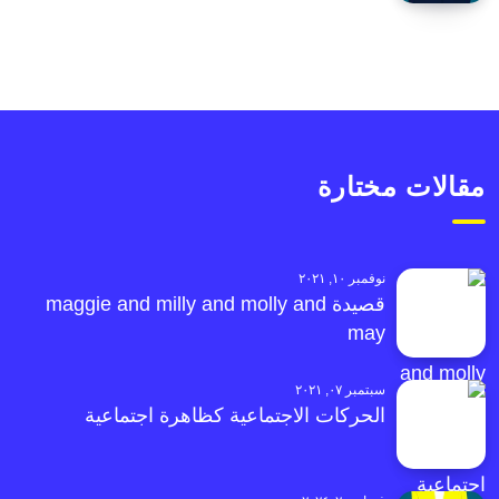
مقالات مختارة
نوفمبر ١٠, ٢٠٢١
قصيدة maggie and milly and molly and
may
سبتمبر ٠٧, ٢٠٢١
الحركات الاجتماعية كظاهرة اجتماعية