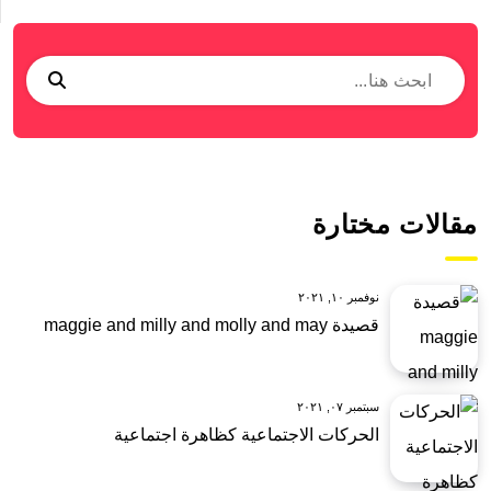
مقالات مختارة
نوفمبر ١٠, ٢٠٢١
قصيدة maggie and milly and molly and may
سبتمبر ٠٧, ٢٠٢١
الحركات الاجتماعية كظاهرة اجتماعية