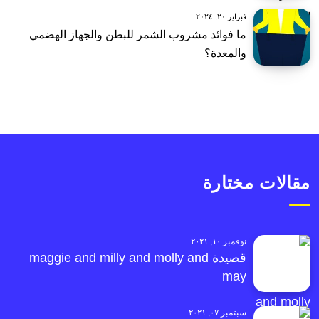
فبراير ٢٠, ٢٠٢٤
ما فوائد مشروب الشمر للبطن والجهاز الهضمي
والمعدة؟
مقالات مختارة
نوفمبر ١٠, ٢٠٢١
قصيدة maggie and milly and molly and
may
سبتمبر ٠٧, ٢٠٢١