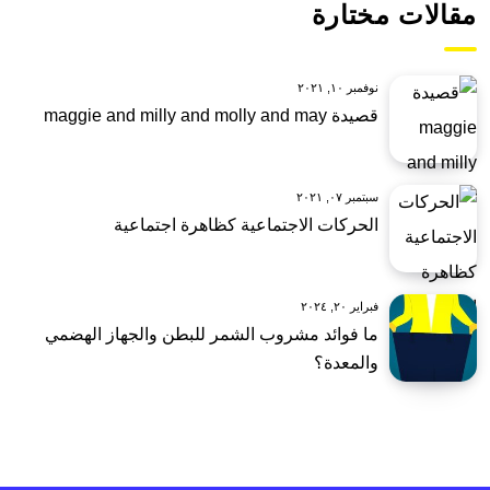
مقالات مختارة
نوفمبر ١٠, ٢٠٢١
قصيدة maggie and milly and molly and may
سبتمبر ٠٧, ٢٠٢١
الحركات الاجتماعية كظاهرة اجتماعية
فبراير ٢٠, ٢٠٢٤
ما فوائد مشروب الشمر للبطن والجهاز الهضمي
والمعدة؟