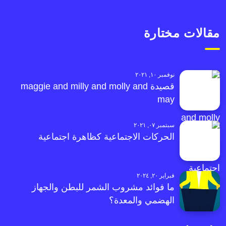
مقالات مختارة
نوفمبر ١٠, ٢٠٢١
قصيدة maggie and milly and molly and
may
سبتمبر ٠٧, ٢٠٢١
الحركات الاجتماعية كظاهرة اجتماعية
فبراير ٢٠, ٢٠٢٤
ما فوائد مشروب الشمر للبطن والجهاز
الهضمي والمعدة؟