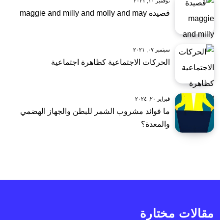
نوفمبر ١٠, ٢٠٢١
قصيدة maggie and milly and molly and may
سبتمبر ٠٧, ٢٠٢١
الحركات الاجتماعية كظاهرة اجتماعية
فبراير ٢٠, ٢٠٢٤
ما فوائد مشروب الشمر للبطن والجهاز الهضمي
والمعدة؟
مقالات مختارة