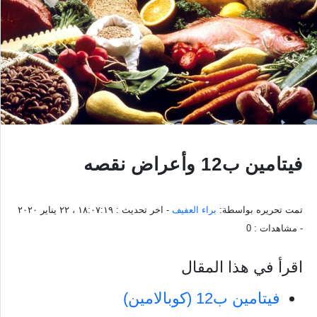
فيتامين ب12 وأعراض نقصه
تمت تحريره بواسطة:
براء العفيف
- اخر تحديث :
١٨:٠٧:١٩ ، ٢٢ يناير ٢٠٢٠
- مشاهدات :
0
اقرأ في هذا المقال
فيتامين ب12 (كوبالامين)