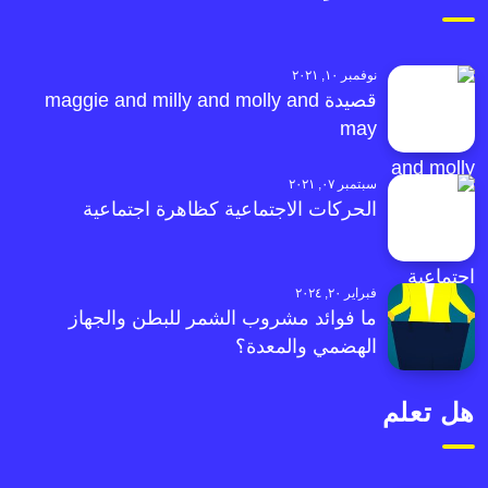
نوفمبر ١٠, ٢٠٢١
قصيدة maggie and milly and molly and
may
سبتمبر ٠٧, ٢٠٢١
الحركات الاجتماعية كظاهرة اجتماعية
فبراير ٢٠, ٢٠٢٤
ما فوائد مشروب الشمر للبطن والجهاز
الهضمي والمعدة؟
هل تعلم