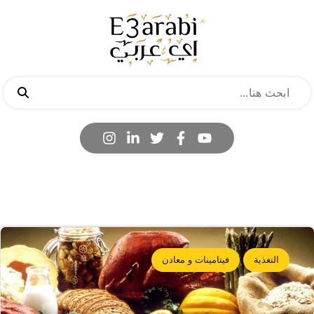
التغذية
فيتامينات و معادن