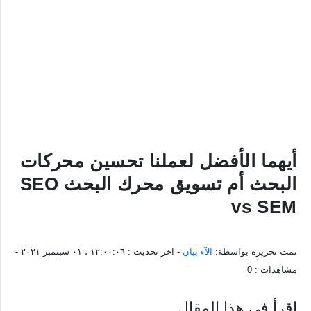
أيهما الأفضل لعملنا تحسين محركات
البحث أم تسويق محرك البحث SEO
vs SEM
تمت تحريره بواسطة:
الآء بيان
- اخر تحديث :
١٢:٠٠:٠٦ ، ٠١ سبتمبر ٢٠٢١
-
مشاهدات :
0
اقرأ في هذا المقال