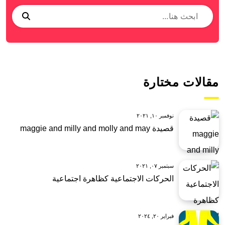
مقالات مختارة
نوفمبر ١٠, ٢٠٢١
قصيدة maggie and milly and molly and may
سبتمبر ٠٧, ٢٠٢١
الحركات الاجتماعية كظاهرة اجتماعية
فبراير ٢٠, ٢٠٢٤