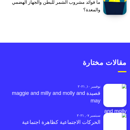
ما فوائد مشروب الشمر للبطن والجهاز الهضمي
والمعدة؟
مقالات مختارة
نوفمبر ١٠, ٢٠٢١
قصيدة maggie and milly and molly and
may
سبتمبر ٠٧, ٢٠٢١
الحركات الاجتماعية كظاهرة اجتماعية