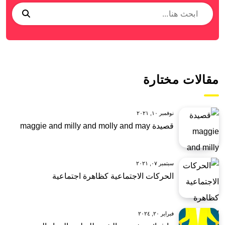
مقالات مختارة
نوفمبر ١٠, ٢٠٢١
قصيدة maggie and milly and molly and may
سبتمبر ٠٧, ٢٠٢١
الحركات الاجتماعية كظاهرة اجتماعية
فبراير ٢٠, ٢٠٢٤