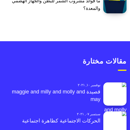
ما فوائد مشروب الشمر للبطن والجهاز الهضمي
والمعدة؟
مقالات مختارة
نوفمبر ١٠, ٢٠٢١
قصيدة maggie and milly and molly and
may
سبتمبر ٠٧, ٢٠٢١
الحركات الاجتماعية كظاهرة اجتماعية