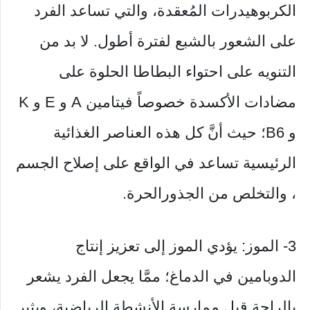
الكربوهيدرات المُعقدة، والتي تساعد الفرد
على الشعور بالشبع لفترة أطول. لا بد من
التنويه على احتواء البطاطا الحلوة على
مضادات الأكسدة خصوصاً فيتامين A و E و K
و B6؛ حيث أنَّ كل هذه العناصر الغذائية
الرئيسية تساعد في الواقع على إصلاح الجسم
، والتخلص من الجذورالحرة.
3- الموز: يؤدي الموز إلى تعزيز إنتاج
الدوبامين في الدماغ؛ ممَّا يجعل الفرد يشعر
بالراحة قبل ممارسة الأنشطة الرياضية، ويثير