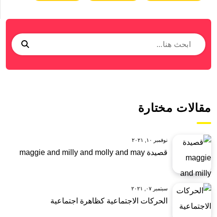
مقالات مختارة
نوفمبر ١٠, ٢٠٢١
قصيدة maggie and milly and molly and may
سبتمبر ٠٧, ٢٠٢١
الحركات الاجتماعية كظاهرة اجتماعية