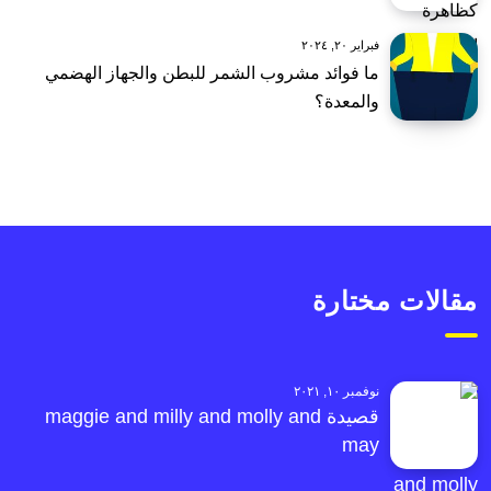
فبراير ٢٠, ٢٠٢٤
ما فوائد مشروب الشمر للبطن والجهاز الهضمي
والمعدة؟
مقالات مختارة
نوفمبر ١٠, ٢٠٢١
قصيدة maggie and milly and molly and
may