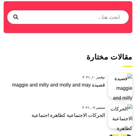
مقالات مختارة
نوفمبر ١٠, ٢٠٢١
قصيدة maggie and milly and molly and may
سبتمبر ٠٧, ٢٠٢١
الحركات الاجتماعية كظاهرة اجتماعية