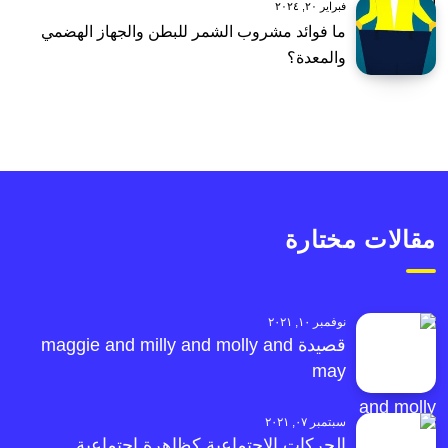
فبراير ٢٠, ٢٠٢٤
ما فوائد مشروب الشمر للبطن والجهاز الهضمي
والمعدة؟
مقالات مختارة
نوفمبر ١٠, ٢٠٢١
قصيدة maggie and milly and molly and
may
سبتمبر ٠٧, ٢٠٢١
الحركات الاجتماعية كظاهرة اجتماعية