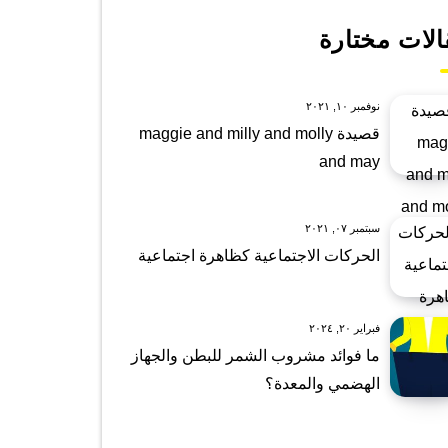
الات مختارة
نوفمبر ١٠, ٢٠٢١
قصيدة maggie and milly and molly
and may
سبتمبر ٠٧, ٢٠٢١
الحركات الاجتماعية كظاهرة اجتماعية
فبراير ٢٠, ٢٠٢٤
ما فوائد مشروب الشمر للبطن والجهاز
الهضمي والمعدة؟