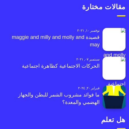
مقالات مختارة
نوفمبر ١٠, ٢٠٢١
قصيدة maggie and milly and molly and
may
سبتمبر ٠٧, ٢٠٢١
الحركات الاجتماعية كظاهرة اجتماعية
فبراير ٢٠, ٢٠٢٤
ما فوائد مشروب الشمر للبطن والجهاز
الهضمي والمعدة؟
هل تعلم