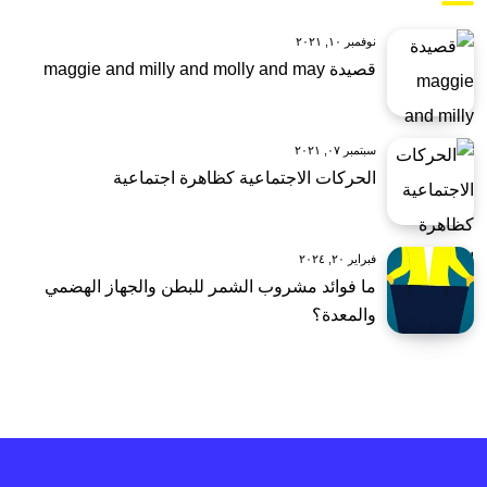
نوفمبر ١٠, ٢٠٢١
قصيدة maggie and milly and molly and may
سبتمبر ٠٧, ٢٠٢١
الحركات الاجتماعية كظاهرة اجتماعية
فبراير ٢٠, ٢٠٢٤
ما فوائد مشروب الشمر للبطن والجهاز الهضمي
والمعدة؟