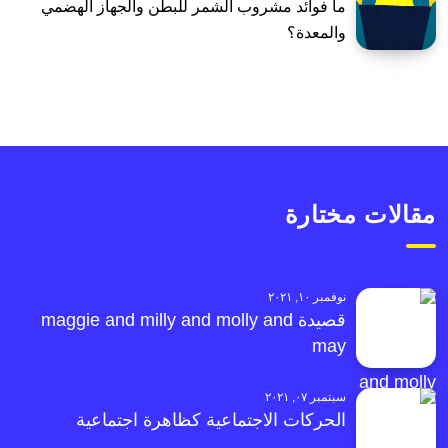
ما فوائد مشروب الشمر للبطن والجهاز الهضمي
والمعدة؟
مقالات مختارة
نوفمبر ١٠, ٢٠٢١
قصيدة maggie and milly and molly and
may
سبتمبر ٠٧, ٢٠٢١
الحركات الاجتماعية كظاهرة اجتماعية