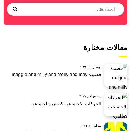
مقالات مختارة
نوفمبر ١٠, ٢٠٢١
قصيدة maggie and milly and molly and may
سبتمبر ٠٧, ٢٠٢١
الحركات الاجتماعية كظاهرة اجتماعية
فبراير ٢٠, ٢٠٢٤