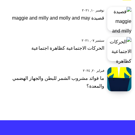
نوفمبر ١٠, ٢٠٢١
قصيدة maggie and milly and molly and may
سبتمبر ٠٧, ٢٠٢١
الحركات الاجتماعية كظاهرة اجتماعية
فبراير ٢٠, ٢٠٢٤
ما فوائد مشروب الشمر للبطن والجهاز الهضمي
والمعدة؟