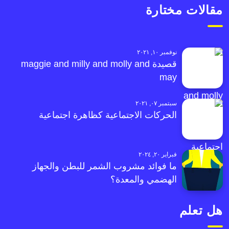
مقالات مختارة
نوفمبر ١٠, ٢٠٢١
قصيدة maggie and milly and molly and
may
سبتمبر ٠٧, ٢٠٢١
الحركات الاجتماعية كظاهرة اجتماعية
فبراير ٢٠, ٢٠٢٤
ما فوائد مشروب الشمر للبطن والجهاز
الهضمي والمعدة؟
هل تعلم