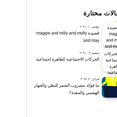
الات مختارة
نوفمبر ١٠, ٢٠٢١
قصيدة maggie and milly and molly
and may
سبتمبر ٠٧, ٢٠٢١
الحركات الاجتماعية كظاهرة اجتماعية
فبراير ٢٠, ٢٠٢٤
ما فوائد مشروب الشمر للبطن والجهاز
الهضمي والمعدة؟