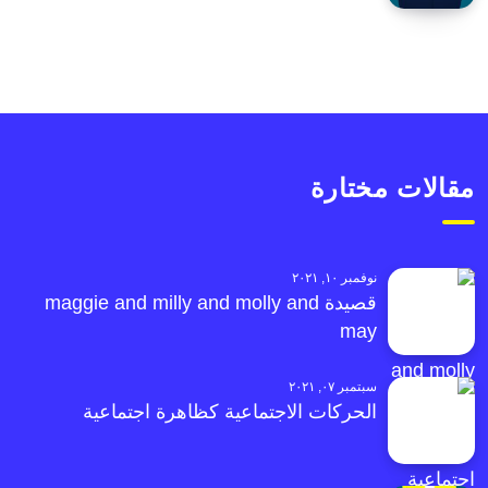
مقالات مختارة
نوفمبر ١٠, ٢٠٢١
قصيدة maggie and milly and molly and
may
سبتمبر ٠٧, ٢٠٢١
الحركات الاجتماعية كظاهرة اجتماعية