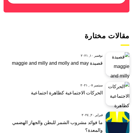
مقالات مختارة
نوفمبر ١٠, ٢٠٢١
قصيدة maggie and milly and molly and may
سبتمبر ٠٧, ٢٠٢١
الحركات الاجتماعية كظاهرة اجتماعية
فبراير ٢٠, ٢٠٢٤
ما فوائد مشروب الشمر للبطن والجهاز الهضمي
والمعدة؟