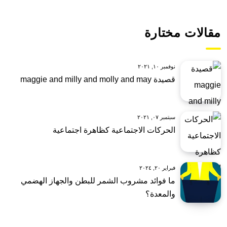
مقالات مختارة
نوفمبر ١٠, ٢٠٢١
قصيدة maggie and milly and molly and may
سبتمبر ٠٧, ٢٠٢١
الحركات الاجتماعية كظاهرة اجتماعية
فبراير ٢٠, ٢٠٢٤
ما فوائد مشروب الشمر للبطن والجهاز الهضمي
والمعدة؟