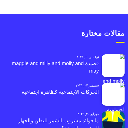
مقالات مختارة
نوفمبر ١٠, ٢٠٢١
قصيدة maggie and milly and molly and
may
سبتمبر ٠٧, ٢٠٢١
الحركات الاجتماعية كظاهرة اجتماعية
فبراير ٢٠, ٢٠٢٤
ما فوائد مشروب الشمر للبطن والجهاز