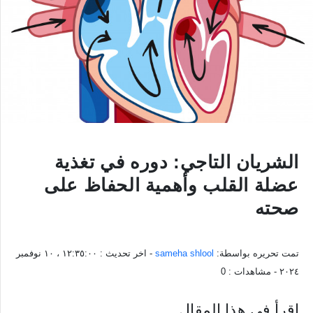
الشريان التاجي: دوره في تغذية
عضلة القلب وأهمية الحفاظ على
صحته
تمت تحريره بواسطة:
sameha shlool
- اخر تحديث :
١٢:٣٥:٠٠ ، ١٠ نوفمبر
٢٠٢٤
- مشاهدات :
0
اقرأ في هذا المقال