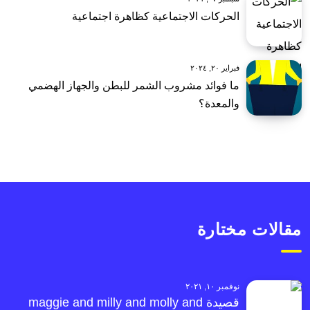
الحركات الاجتماعية كظاهرة اجتماعية
فبراير ٢٠, ٢٠٢٤
ما فوائد مشروب الشمر للبطن والجهاز الهضمي
والمعدة؟
مقالات مختارة
نوفمبر ١٠, ٢٠٢١
قصيدة maggie and milly and molly and