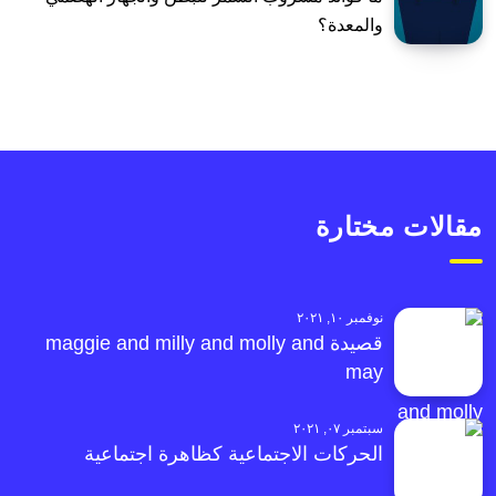
والمعدة؟
مقالات مختارة
نوفمبر ١٠, ٢٠٢١
قصيدة maggie and milly and molly and
may
سبتمبر ٠٧, ٢٠٢١
الحركات الاجتماعية كظاهرة اجتماعية