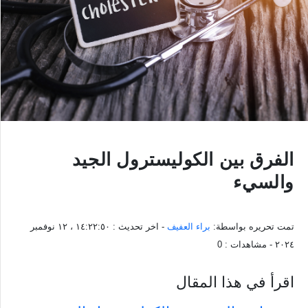
الفرق بين الكوليسترول الجيد
والسيء
تمت تحريره بواسطة:
براء العفيف
- اخر تحديث :
١٤:٢٢:٥٠ ، ١٢ نوفمبر
٢٠٢٤
- مشاهدات :
0
اقرأ في هذا المقال