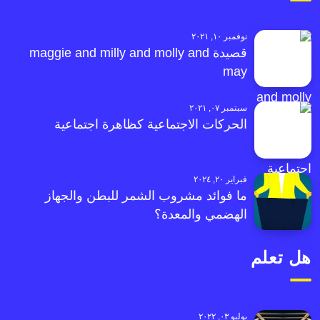
نوفمبر ١٠, ٢٠٢١
قصيدة maggie and milly and molly and
may
سبتمبر ٠٧, ٢٠٢١
الحركات الاجتماعية كظاهرة اجتماعية
فبراير ٢٠, ٢٠٢٤
ما فوائد مشروب الشمر للبطن والجهاز
الهضمي والمعدة؟
هل تعلم
يوليو ٠٣, ٢٠٢٢