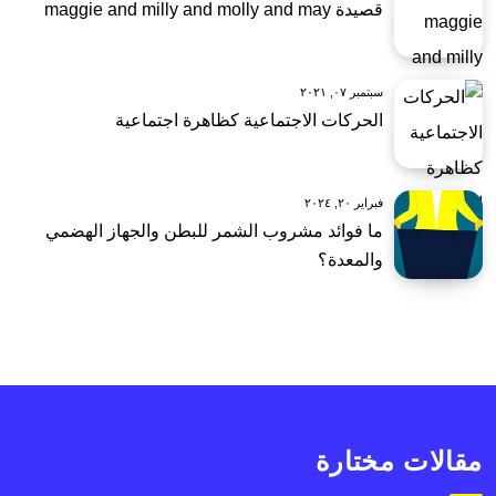
قصيدة maggie and milly and molly and may
سبتمبر ٠٧, ٢٠٢١
الحركات الاجتماعية كظاهرة اجتماعية
فبراير ٢٠, ٢٠٢٤
ما فوائد مشروب الشمر للبطن والجهاز الهضمي
والمعدة؟
مقالات مختارة