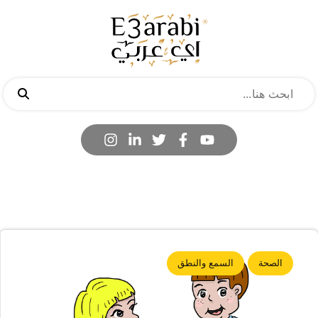
الصحة
السمع والنطق