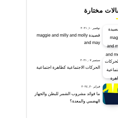
الات مختارة
نوفمبر ١٠, ٢٠٢١
قصيدة maggie and milly and molly
and may
سبتمبر ٠٧, ٢٠٢١
الحركات الاجتماعية كظاهرة اجتماعية
فبراير ٢٠, ٢٠٢٤
ما فوائد مشروب الشمر للبطن والجهاز
الهضمي والمعدة؟