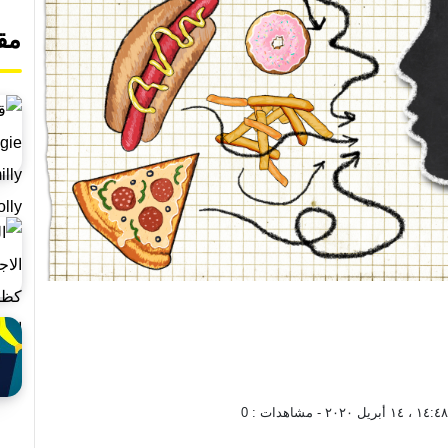
مق
، ١٤ أبريل ٢٠٢٠
- مشاهدات :
0