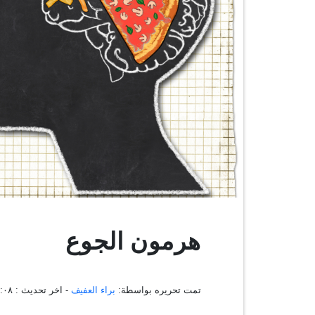
هرمون الجوع
تمت تحريره بواسطة:
براء العفيف
- اخر تحديث :
١٤:٤٨:٠٨ 