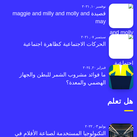
نوفمبر ١٠, ٢٠٢١
قصيدة maggie and milly and molly and
may
سبتمبر ٠٧, ٢٠٢١
الحركات الاجتماعية كظاهرة اجتماعية
فبراير ٢٠, ٢٠٢٤
ما فوائد مشروب الشمر للبطن والجهاز
الهضمي والمعدة؟
هل تعلم
يوليو ٠٣, ٢٠٢٢
التكنولوجيا المستخدمة لصناعة الأفلام في