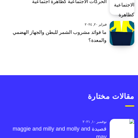
الحركات الاجتماعية كظاهرة اجتماعية
فبراير ٢٠, ٢٠٢٤
ما فوائد مشروب الشمر للبطن والجهاز الهضمي
والمعدة؟
مقالات مختارة
نوفمبر ١٠, ٢٠٢١
قصيدة maggie and milly and molly and
may