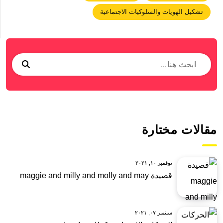
تشكيل الهويات والسلوكيات الاجتماعية
مقالات مختارة
نوفمبر ١٠, ٢٠٢١
قصيدة maggie and milly and molly and may
سبتمبر ٠٧, ٢٠٢١