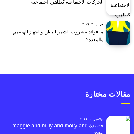
الحركات الاجتماعية كظاهرة اجتماعية
فبراير ٢٠, ٢٠٢٤
ما فوائد مشروب الشمر للبطن والجهاز الهضمي
والمعدة؟
مقالات مختارة
نوفمبر ١٠, ٢٠٢١
قصيدة maggie and milly and molly and
may