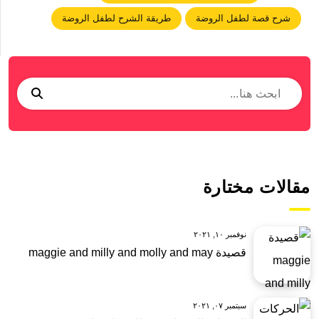
شرح قصة لطفل الروضة
طريقة الشرح لطفل الروضة
مقالات مختارة
نوفمبر ١٠, ٢٠٢١
قصيدة maggie and milly and molly and may
سبتمبر ٠٧, ٢٠٢١