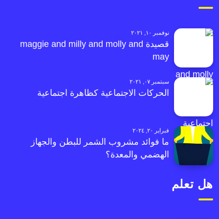
نوفمبر ١٠, ٢٠٢١
قصيدة maggie and milly and molly and
may
سبتمبر ٠٧, ٢٠٢١
الحركات الاجتماعية كظاهرة اجتماعية
فبراير ٢٠, ٢٠٢٤
ما فوائد مشروب الشمر للبطن والجهاز
الهضمي والمعدة؟
هل تعلم