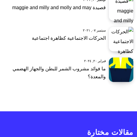
قصيدة maggie and milly and molly and may
سبتمبر ٠٧, ٢٠٢١
الحركات الاجتماعية كظاهرة اجتماعية
فبراير ٢٠, ٢٠٢٤
ما فوائد مشروب الشمر للبطن والجهاز الهضمي
والمعدة؟
مقالات مختارة