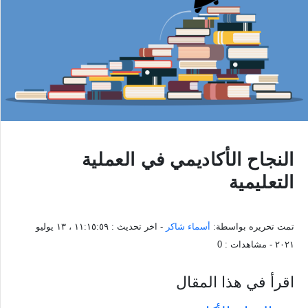
النجاح الأكاديمي في العملية
التعليمية
تمت تحريره بواسطة:
أسماء شاكر
- اخر تحديث :
١١:١٥:٥٩ ، ١٣ يوليو
٢٠٢١
- مشاهدات :
0
اقرأ في هذا المقال